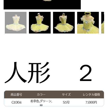
人形 ２
商品番号
カラー
サイズ
レンタル価格
若草色,グリーン,
CE004
S5号
7,000円
緑