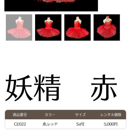
妖精 赤
商品番号
カラー
サイズ
レンタル価格
CE022
赤,レッド
S4号
5,000円