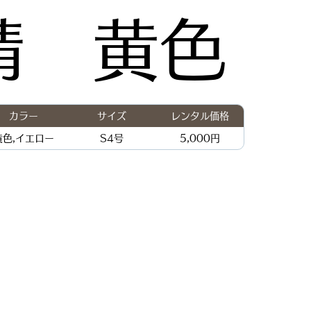
精 黄色
カラー
サイズ
レンタル価格
黄色,イエロー
S4号
5,000円