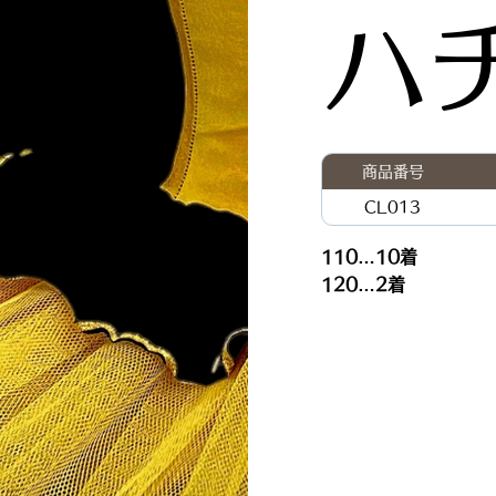
ハ
商品番号
CL013
110…10着
120…2着